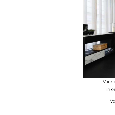
Voor p
in o
Vo