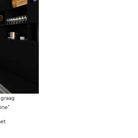
e graag
ine”.
het