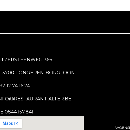
ILZERSTEENWEG 366
B-3700 TONGEREN-BORGLOON
32 12 74 16 74
NFO@RESTAURANT-ALTER.BE
E 0844.157.841
WOENSD