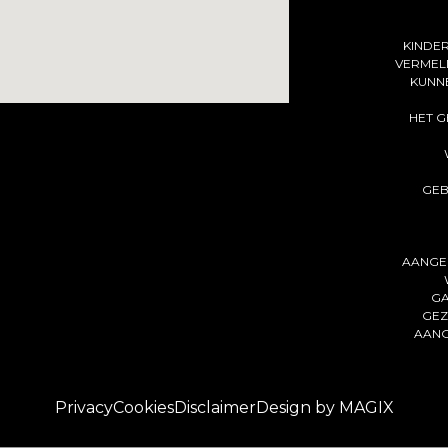
KINDER
VERMEL
KUNNE
HET G
GEB
AANGE
GA
GEZ
AANG
Privacy
Cookies
Disclaimer
Design by MAGIX