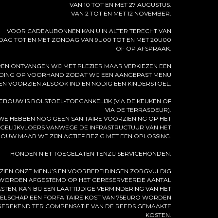
VAN 10 TOT EN MET 27 AUGUSTUS.
VAN 2 TOT EN MET 12 NOVEMBER.
VOOR CADEAUBONNEN KAN U IN ALTER TERECHT VAN
AG TOT EN MET ZONDAG VAN 9U00 TOT EN MET 20U00
OF OP AFSPRAAK.
EN ONTVANGEN WIJ MET PLEZIER MAAR VERKIEZEN EEN
DING OP VOORHAND ZODAT WIJ EEN AANGEPAST MENU
N VOORZIEN ALSOOK INDIEN NODIG EEN KINDERSTOEL.
EBOUW IS ROLSTOEL-TOEGANKELIJK (VIA DE KEUKEN OF
VIA DE TERRASDEUR).
WE HEBBEN NOG GEEN SANITAIRE VOORZIENING OP HET
GELIJKVLOERS VANWEGE DE INFRASTRUCTUUR VAN HET
OUW MAAR WE ZIJN ACTIEF BEZIG MET EEN OPLOSSING.
HONDEN NIET TOEGELATEN TENZIJ SERVICEHONDEN.
ZIEN ONZE MENU’S EN VOORBEREIDINGEN ZORGVULDIG
WORDEN AFGESTEMD OP HET GERESERVEERDE AANTAL
STEN, KAN BIJ EEN LAATTIJDIGE VERMINDERING VAN HET
ELSCHAP EEN FORFAITAIRE KOST VAN 75EURO WORDEN
EREKEND TER COMPENSATIE VAN DE REEDS GEMAAKTE
KOSTEN.