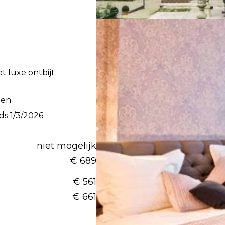
t luxe ontbijt
pen
nds 1/3/2026
niet mogelijk
€ 689
€ 561
€ 661