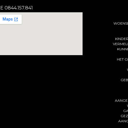
E 0844.157.841
WOENSD
KINDER
VERMEL
KUNNE
HET G
GEB
AANGE
GA
GEZ
AANG