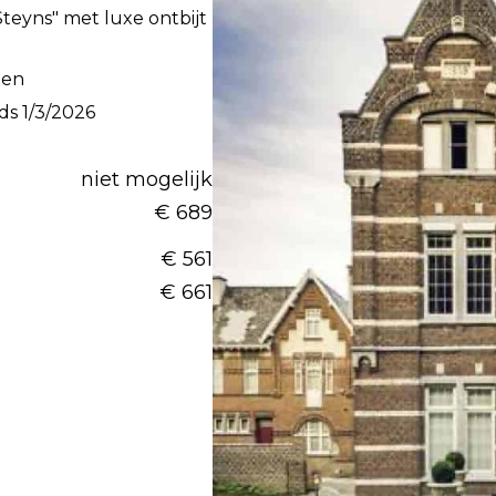
Steyns" met luxe ontbijt
pen
nds 1/3/2026
niet mogelijk
€ 689
€ 561
€ 661